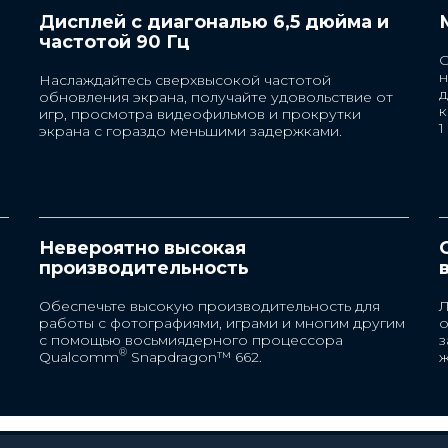
Дисплей с диагональю 6,5 дюйма и
частотой 90 Гц
н
С
н
Наслаждайтесь сверхвысокой частотой
д
обновления экрана, получайте удовольствие от
к
игр, просмотра видеофильмов и прокрутки
1
экрана с гораздо меньшими задержками.
Корпус
Пластик
Невероятно высокая
производительность
Влагозащита
Обеспечьте высокую производительность для
Л
Степень защиты IP52, водоотталкив
ю
работы с фотографиями, играми и многим другим
о
покрытие корпуса
с помощью восьмиядерного процессора
з
®
Qualcomm
Snapdragon™ 662.
ж