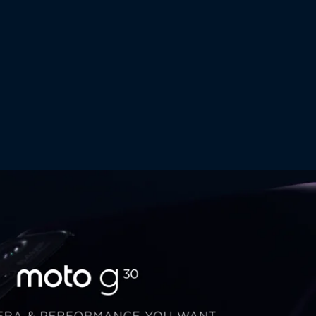
ной
Устройство основной камеры
Датчик 64 МП | Выход 16 МП (f/1.7, 1,6 мкм),
ация
технология Quad Pixel
8 МП (f/2.2, 1,12 мкм) | Сверхширокий угол
обзора 118°
2 МП (f/2.4, 1,75 мкм) | Макро съемка
зка,
2 МП (f/2.4, 1,75 мкм) | датчик глубины
ама,
Одна светодиодная вспышка
м
 RAW,
ости
лыбки,
ама,
емка,
вание
и