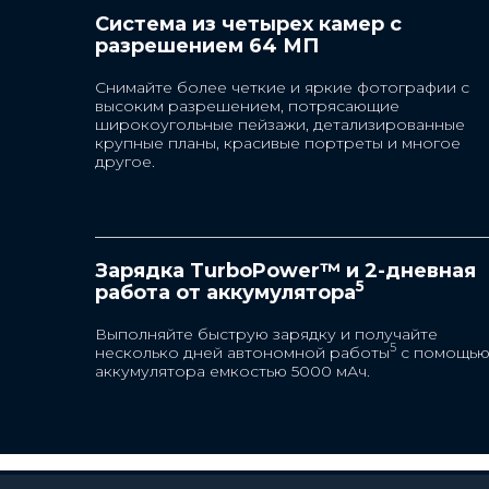
Система из четырех камер с
разрешением 64 МП
Соотношение сторо
20:9
Снимайте более четкие и яркие фотографии с
высоким разрешением, потрясающие
широкоугольные пейзажи, детализированные
крупные планы, красивые портреты и многое
другое.
Дизайн
Размеры
165,22 x 75,73 x 9,14 мм
Зарядка TurboPower™ и 2-дневная
5
работа от аккумулятора
Вес
Выполняйте быструю зарядку и получайте
197 г
5
несколько дней автономной работы
с помощь
аккумулятора емкостью 5000 мАч.