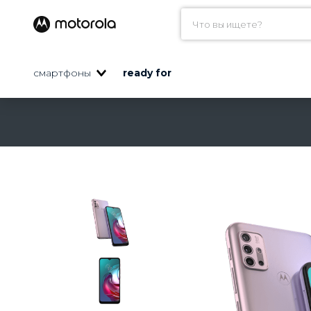
Что вы ищете?
САМЫЕ ПОПУЛЯРНЫЕ
смартфоны
ready for
1
.
motorola edge
2
.
moto
3
.
motorola
4
.
motorola g20
5
.
g30
6
.
edge 30 pro
7
.
motorola edge 30 p
8
.
edge 30
9
.
g
10
.
motorola razr