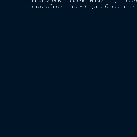
наслаждайтесь развлечениями на дисплее 
частотой обновления 90 Гц для более плав
Программное обеспе
видеосъемки фронт
Видео в режиме Timela
режиме гиперлапс
Программное обесп
фронтальной камер
Автосъемка улыбки, р
бьюти-фильтр, HDR, р
фоновое изображение,
лучший снимок, зеркал
фотоклип, фильтры, ф
RAW, точечный цвет, ж