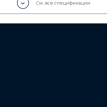
См. все спецификации
ема
Память (ОЗУ)
6 ГБ
Датчики
n™ 662 с
Сканер отпечатков пальцев, датчик
ссором Kryo™ 260
расстояния, акселерометр, датчик
м процессором
внешнего освещения, гироскоп, датч
SAR