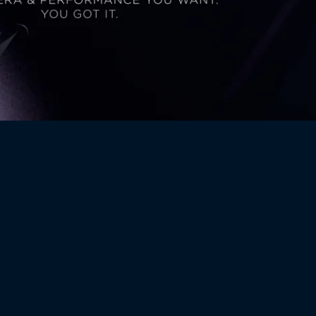
ер,
,
Видеосъемка основной камерой
Основная: FHD (60/30 кадров/с)
Сверхширокоугольная: FHD (30 кадров/с)
Макро съемка: HD (30 кадров/с) Передняя:
FHD (30 кадров/с)
ой