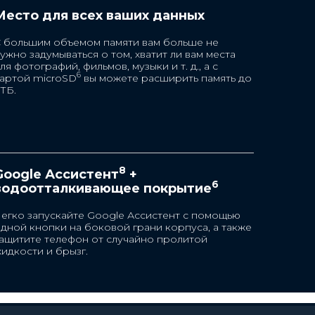
Место для всех ваших данных
 большим объемом памяти вам больше не
ужно задумываться о том, хватит ли вам места
ля фотографий, фильмов, музыки и т. д., а с
6
артой microSD
вы можете расширить память до
 ТБ.
Порты
USB Type-C (USB 2.0)
8
Google Ассистент
+
6
водоотталкивающее покрытие
егко запускайте Google Ассистент с помощью
ающее
дной кнопки на боковой грани корпуса, а также
ащитите телефон от случайно пролитой
идкости и брызг.