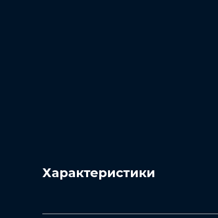
Батарея
Ёмкость батареи
5000 мАч
Тип Зарядного Устр
В комплекте прилагае
устройство TurboPowe
Характеристики
Дисплей
Размер дисплея
Max Vision с диагональ
частотой 90 Гц