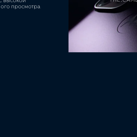
с высокой
формата RAW, лучший снимок
ного просмотра.
Макро съемка: серийная съемка, тайм
фотографии формата RAW, фотоклип
HDR, ручной режим, лучший снимок
чение для
Фронтальная Камера
альной камерой
13 МП (f/2.2, 1,12 мкм)
pse, видео в
ечение
Видеосъемка фронтальной камер
ы
FHD (30 кадров/с)
ежим портрета,
учной режим,
 серийная съемка,
ьное фото, таймер,
отографии формата
ест для селфи