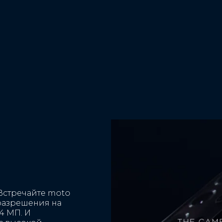
чение для
Программное обеспечение основ
ной камерой
камеры
 съемка, видео
Основная: ночное видение, оптимиз
lapse, электронная
снимков, автосъемка улыбки,
ения
интеллектуальная композиция, HDR,
видео Timelapse,
таймер, фотоклип, серийная съемка,
ктронная
ручной режим, режим портрета, обре
ения Макро:
точечный цвет, синемаграфия, панор
ация изображения
фильтры, масштабирование с высоки
разрешением, фотографии формата
лучший снимок, интеграция Google
Объектив™, стикеры дополн. реальн
(через обновление Playstore)
Сверхширокоугольная: автосъемка у
интеллектуальная композиция, панор
HDR, таймер, фотоклип, серийная съ
Встречайте moto
ручной режим, точечный цвет,
разрешения на
синемаграфия, фильтры, масштабиро
4 МП. И
с высоким разрешением, фотографи