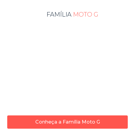
FAMÍLIA
MOTO G
A família Moto G é uma das mais populares da
Motorola. Com boa performance, câmera dupla,
tela Max Vision, design premium e bateria para o
dia todo*, a linha de smartphones Moto G vai te
surpreender. Além disso, o preço é acessível -
tornando-o perfeito para quem busca por um
smartphone com recursos premium e que
pertence a uma família sinônimo de confiança e
democratização de tecnologia. Conheça mais
abaixo!
Conheça a Família Moto G